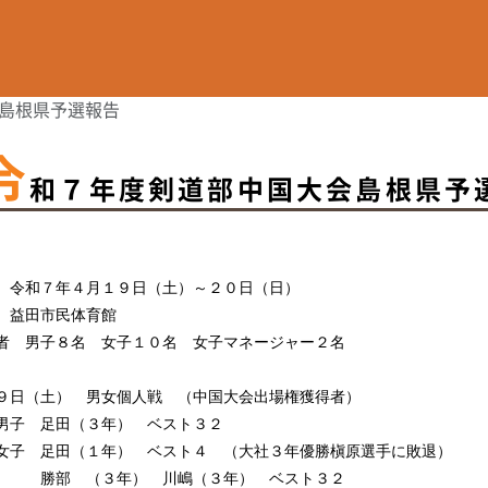
島根県予選報告
令
和７年度剣道部中国大会島根県予
 令和７年４月１９日（土）～２０日（日）
 益田市民体育館
者 男子８名 女子１０名 女子マネージャー２名
日（土） 男女個人戦 （中国大会出場権獲得者）
子 足田（３年） ベスト３２
 足田（１年） ベスト４ （大社３年優勝槇原選手に敗退）
部 （３年） 川嶋（３年） ベスト３２