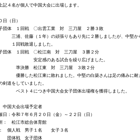
４名が個人で中国大会に出場します。
日（日）
団体 １回戦 〇出雲工業 対 三刀屋 ２勝３敗
、佐藤（１年）の頑張りもあり先に２勝しましたが、中堅から
回戦敗退しました。
団体 １回戦 〇松江南 対 三刀屋 ３勝２分
定感のある試合を繰り広げました。
決勝 松江東 対 三刀屋 ３敗２分
した松江東に敗れました。中堅の白築さんは足の痛みに耐えて
の剣道をしていました。
スト４につき中国大会女子団体出場権を獲得しました。
国大会出場予定者
日：令和７年６月２０日（金）～２２日（日）
所： 松江市総合体育館
： 個人戦 男子１名 女子３名
体戦 女子団体