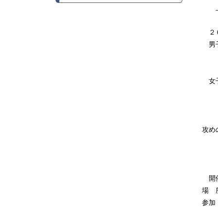
上記
２０
男子
三浦
１
女子
安
準
優勝
攻め
ベ
中
開催
場 
参加
団