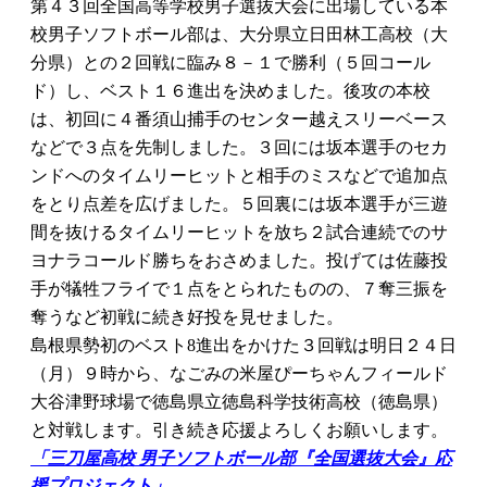
第４３回全国高等学校男子選抜大会に出場している本
校男子ソフトボール部は、大分県立日田林工高校（大
分県）との２回戦に臨み８－１で勝利（５回コール
ド）し、ベスト１６進出を決めました。後攻の本校
は、初回に４番須山捕手のセンター越えスリーベース
などで３点を先制しました。３回には坂本選手のセカ
ンドへのタイムリーヒットと相手のミスなどで追加点
をとり点差を広げました。５回裏には坂本選手が三遊
間を抜けるタイムリーヒットを放ち２試合連続でのサ
ヨナラコールド勝ちをおさめました。投げては佐藤投
手が犠牲フライで１点をとられたものの、７奪三振を
奪うなど初戦に続き好投を見せました。
島根県勢初のベスト8進出をかけた３回戦は明日２４日
（月）９時から、なごみの米屋ぴーちゃんフィールド
大谷津野球場で徳島県立徳島科学技術高校（徳島県）
と対戦します。引き続き応援よろしくお願いします。
「三刀屋高校 男子ソフトボール部『全国選抜大会』応
援プロジェクト」