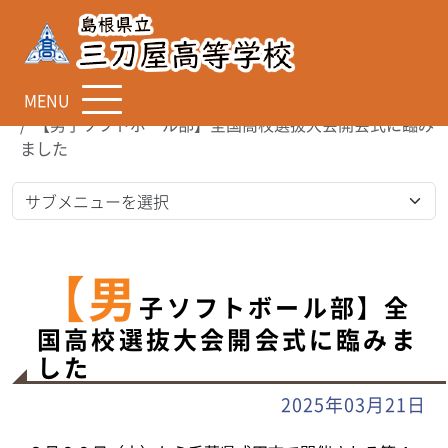
MENU
TOP
お知らせ
【男子ソフトボール部】全国高校選抜大会開会式に臨み
ました
【男
子ソフトボール部】全
国高校選抜大会開会式に臨みま
した
2025年03月21日