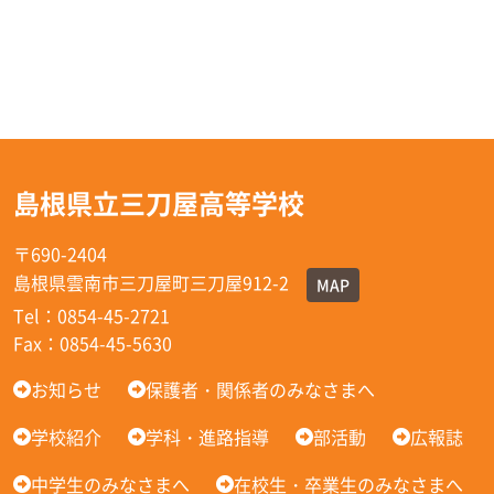
島根県立三刀屋高等学校
〒690-2404
島根県雲南市三刀屋町三刀屋912-2
MAP
Tel：0854-45-2721
Fax：0854-45-5630
お知らせ
保護者・関係者のみなさまへ
学校紹介
学科・進路指導
部活動
広報誌
中学生のみなさまへ
在校生・卒業生のみなさまへ