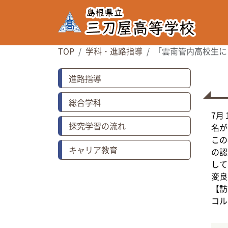
TOP
学科・進路指導
「雲南管内高校生に
進路指導
総合学科
7月
探究学習の流れ
名が
この
キャリア教育
の認
して
変良
【訪
コル